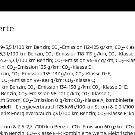
erte
9-5,5 l/100 km Benzin; CO
-Emission 112-125 g/km; CO
-Klas
2
2
,3 l/100 km Benzin; CO
-Emission 118-119 g/km; CO
-Klasse 
2
2
,2-4,3 l/100 km Benzin; CO
-Emission 96-97 g/km; CO
-Klas
2
2
in; CO
-Emission 133 g/km; CO
-Klasse D;
2
2
nzin; CO
-Emission 135-137 g/km; CO
-Klasse D-E;
2
2
; CO
-Emission 99-100 g/km; CO
-Klasse C;
2
2
0 km Benzin; CO
-Emission 134-138 g/km; CO
-Klasse D-E;
2
2
 Benzin; CO
-Emission 98-101 g/km; CO
-Klasse C;
2
2
 km Strom; CO
-Emission 0 g/km; CO
-Klasse A; kombinierte 
2
2
odell
- Energieverbrauch 17,5 kWh/100 km Strom & 2,0 l/100
erie: Energieverbrauch 7,3 l/100 km Benzin; CO
-Klasse F; k
2
trom & 2,6-2,7 l/100 km Benzin; CO
-Emission 60 g/km; CO
2
2
00km Benzin; CO
-Klasse E-F; kombinierte Werte. Elektrische
2