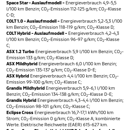
Space Star - Auslaufmodell -
Energieverbrauch 4,9-5,5
l/100 km Benzin; CO
-Emission 112-125 g/km; CO
-Klasse
2
2
C-D;
COLT 1.0 - Auslaufmodell -
Energieverbrauch 5,2-5,3 l/100
km Benzin; CO
-Emission 118-119 g/km; CO
-Klasse D;
2
2
COLT Hybrid - Auslaufmodell -
Energieverbrauch 4,2-4,3
l/100 km Benzin; CO
-Emission 96-97 g/km; CO
-Klasse
2
2
C;
ASX 1.2 Turbo
Energieverbrauch 5,9 l/100 km Benzin; CO
-
2
Emission 133 g/km; CO
-Klasse D;
2
ASX Mildhybrid
Energieverbrauch 6,0 l/100 km Benzin;
CO
-Emission 135-137 g/km; CO
-Klasse D-E;
2
2
ASX Hybrid
Energieverbrauch 4,4 l/100 km Benzin; CO
-
2
Emission 99-100 g/km; CO
-Klasse C;
2
Grandis Mildhybrid
Energieverbrauch 5,9-6,1 l/100 km
Benzin; CO
-Emission 134-138 g/km; CO
-Klasse D-E;
2
2
Grandis Hybrid
Energieverbrauch 4,3-4,4 l/100 km Benzin;
CO
-Emission 98-101 g/km; CO
-Klasse C;
2
2
Eclipse Cross
Energieverbrauch 16,7-17,1 kWh/100 km
Strom; CO
-Emission 0 g/km; CO
-Klasse A; kombinierte
2
2
Werte. Elektrische Reichweite (EAER) 615-627 km.