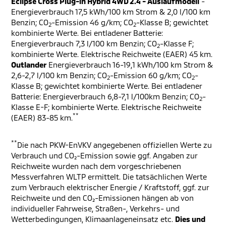
Eclipse Cross Plug-in Hybrid 4WD 2.4 - Auslaufmodell
-
Energieverbrauch 17,5 kWh/100 km Strom & 2,0 l/100 km
Benzin; CO
-Emission 46 g/km; CO
-Klasse B; gewichtet
2
2
kombinierte Werte. Bei entladener Batterie:
Energieverbrauch 7,3 l/100 km Benzin; CO
-Klasse F;
2
kombinierte Werte. Elektrische Reichweite (EAER) 45 km.
Outlander
Energieverbrauch 16-19,1 kWh/100 km Strom &
2,6-2,7 l/100 km Benzin; CO
-Emission 60 g/km; CO
-
2
2
Klasse B; gewichtet kombinierte Werte. Bei entladener
Batterie: Energieverbrauch 6,8-7,1 l/100km Benzin; CO
-
2
Klasse E-F; kombinierte Werte. Elektrische Reichweite
**
(EAER) 83-85 km.
**
Die nach PKW-EnVKV angegebenen offiziellen Werte zu
Verbrauch und CO₂-Emission sowie ggf. Angaben zur
Reichweite wurden nach dem vorgeschriebenen
Messverfahren WLTP ermittelt. Die tatsächlichen Werte
zum Verbrauch elektrischer Energie / Kraftstoff, ggf. zur
Reichweite und den CO₂-Emissionen hängen ab von
individueller Fahrweise, Straßen-, Verkehrs- und
Wetterbedingungen, Klimaanlageneinsatz etc.
Dies und